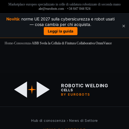
Marketplace europeo specializzato in celle di saldatura robotizzate di seconda mano
ale@eurobots.com
·
+34 647 044 924
Novità:
norme UE 2027 sulla cybersicurezza e robot usati
— cosa cambia per chi acquista.
×
Leggi la guida
Home
›
Conoscenza
›
ABB Svela la Cellula di Finitura Collaborativa OmniVance
Salta
al
contenuto
ROBOTIC WELDING
CELLS
BY EUROBOTS
Hub di conoscenza
›
News di Settore