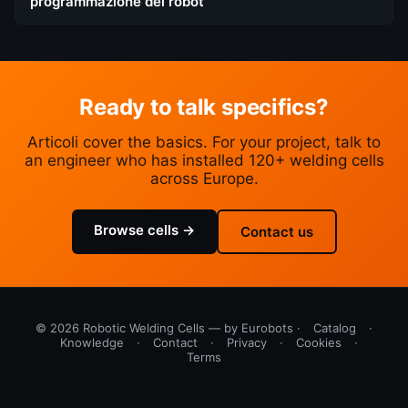
programmazione dei robot
Ready to talk specifics?
Articoli cover the basics. For your project, talk to
an engineer who has installed 120+ welding cells
across Europe.
Browse cells →
Contact us
© 2026 Robotic Welding Cells — by Eurobots ·
Catalog
·
Knowledge
·
Contact
·
Privacy
·
Cookies
·
Terms