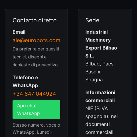
Contatto diretto
Sede
Email
Industrial
Machinery
ale@eurobots.com
Export Bilbao
Da preferire per quesiti
S.L.
tecnici, disegni e
Bilbao, Paesi
richieste di preventivo.
Baschi
Telefono e
Spagna
WhatsApp
Informazioni
+34 647 044924
commerciali
Apri chat
NIF (P.IVA
WhatsApp
spagnola): nei
documenti
Stesso numero, voce o
commerciali
WhatsApp. Lunedì-