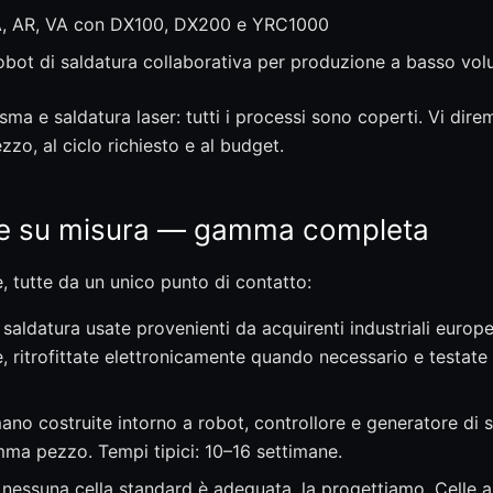
, AR, VA con DX100, DX200 e YRC1000
ot di saldatura collaborativa per produzione a basso volum
sma e saldatura laser: tutti i processi sono coperti. Vi di
zzo, al ciclo richiesto e al budget.
e e su misura — gamma completa
, tutte da un unico punto di contatto:
 saldatura usate provenienti da acquirenti industriali euro
ritrofittate elettronicamente quando necessario e testate 
ano costruite intorno a robot, controllore e generatore di s
mma pezzo. Tempi tipici: 10–16 settimane.
essuna cella standard è adeguata, la progettiamo. Celle a 