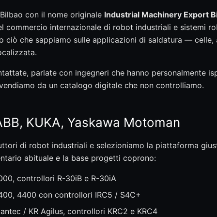
Bilbao con il nome originale
Industrial Machinery Export Bi
l commercio internazionale di robot industriali e sistemi ro
 ciò che sappiamo sulle applicazioni di saldatura — celle, a
calizzata.
ntattate, parlate con ingegneri che hanno personalmente is
 rivendiamo da un catalogo digitale che non controlliamo.
 ABB, KUKA, Yaskawa Motoman
ttori di robot industriali e selezioniamo la piattaforma gius
ntario abituale e la base progetti coprono:
00, controllori R-30iB e R-30iA
400, 4400 con controllori IRC5 / S4C+
ntec / KR Agilus, controllori KRC2 e KRC4