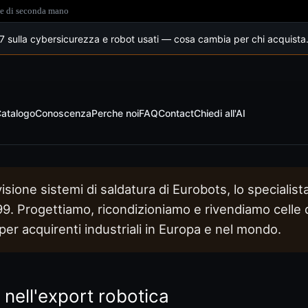
ate di seconda mano
sulla cybersicurezza e robot usati — cosa cambia per chi acquista
atalogo
Conoscenza
Perche noi
FAQ
Contact
Chiedi all'AI
visione sistemi di saldatura di Eurobots, lo specialis
999. Progettiamo, ricondizioniamo e rivendiamo celle
er acquirenti industriali in Europa e nel mondo.
 nell'export robotica