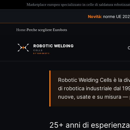
Marketplace europeo specializzato in celle di saldatura robotizz
Novità:
norme UE 2027 
Home
›
Perche scegliere Eurobots
Salta
al
ROBOTIC WELDING
contenuto
C
CELLS
BY EUROBOTS
Robotic Welding Cells è la di
di robotica industriale dal 1
nuove, usate e su misura — p
25+ anni di esperienza