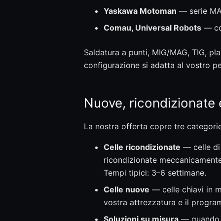
Yaskawa Motoman
— serie MA
Comau, Universal Robots
— cob
Saldatura a punti, MIG/MAG, TIG, pla
configurazione si adatta al vostro pe
Nuove, ricondizionat
La nostra offerta copre tre categorie
Celle ricondizionate
— celle di
ricondizionate meccanicamente, 
Tempi tipici: 3–6 settimane.
Celle nuove
— celle chiavi in m
vostra attrezzatura e il progra
Soluzioni su misura
— quando n