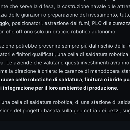
nte che serve la difesa, la costruzione navale o le attr
 delle giunzioni o preparazione del rivestimento, tutto s
gio, posizionatori, estrazione dei fumi, PLC di sicurezza
tori che offrono solo un braccio robotico autonomo.
one potrebbe provenire sempre più dal rischio della for
datori e finitori qualificati, una cella di saldatura robot
ica. Le aziende che valutano questi investimenti avranno c
, ma la direzione è chiara: le carenze di manodopera stan
o nuove celle robotiche di saldatura, finitura o ibride
i integrazione per il loro ambiente di produzione.
i una cella di saldatura robotica, di una stazione di sald
one del progetto basata sulla geometria dei pezzi, sugli 