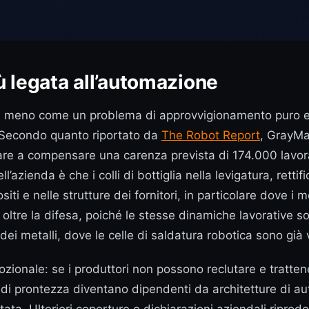
ù legata all’automazione
ta meno come un problema di approvvigionamento puro e 
. Secondo quanto riportato da
The Robot Report
, GrayMat
e a compensare una carenza prevista di 174.000 lavorator
ll’azienda è che i colli di bottiglia nella levigatura, rett
iti e nelle strutture dei fornitori, in particolare dove i
 oltre la difesa, poiché le stesse dinamiche lavorative so
 dei metalli, dove le celle di saldatura robotica sono gi
ionale: se i produttori non possono reclutare e trattener
ttivi di prontezza diventano dipendenti da architetture 