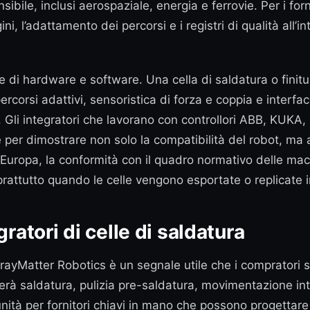
nsibile, inclusi aerospaziale, energia e ferrovie. Per i for
, l’adattamento dei percorsi e i registri di qualità all’
ne di hardware e software. Una cella di saldatura o finit
corsi adattivi, sensoristica di forza e coppia e interfac
d. Gli integratori che lavorano con controllori ABB, KUK
per dimostrare non solo la compatibilità del robot, ma 
Europa, la conformità con il quadro normativo delle macch
prattutto quando le celle vengono esportate o replicate in
ratori di celle di saldatura
i GrayMatter Robotics è un segnale utile che i compratori
à saldatura, pulizia pre-saldatura, movimentazione inter
unità per fornitori chiavi in mano che possono progettar