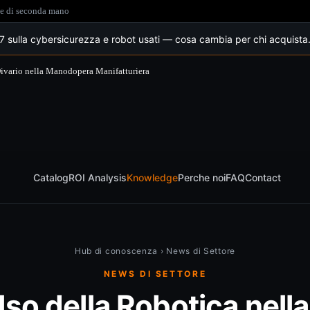
ate di seconda mano
sulla cybersicurezza e robot usati — cosa cambia per chi acquista
 Divario nella Manodopera Manifatturiera
Catalog
ROI Analysis
Knowledge
Perche noi
FAQ
Contact
Hub di conoscenza
›
News di Settore
NEWS DI SETTORE
lso della Robotica nella