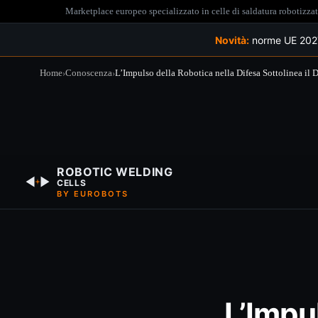
Marketplace europeo specializzato in celle di saldatura robotizz
Novità:
norme UE 2027 
Home
›
Conoscenza
›
L’Impulso della Robotica nella Difesa Sottolinea il
Salta
al
contenuto
ROBOTIC WELDING
CELLS
BY EUROBOTS
L’Impu