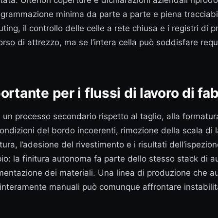
a. Ulteriori coperture e dichiarazioni aziendali riprod
grammazione minima da parte a parte e piena tracciabilità
g, il controllo delle celle a rete chiusa e i registri di pr
di attrezzo, ma se l’intera cella può soddisfare requisi
rtante per i flussi di lavoro di fa
un processo secondario rispetto al taglio, alla formatura
condizioni del bordo incoerenti, rimozione della scala di 
ra, l’adesione del rivestimento e i risultati dell’ispezio
pio: la finitura autonoma fa parte dello stesso stack d
imentazione dei materiali. Una linea di produzione che au
e interamente manuali può comunque affrontare instabilità