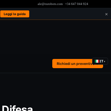
ale@eurobots.com
·
+34 647 044 924
×
.
Leggi la guida
IT
▾
Richiedi un preventivo →
 Difesa