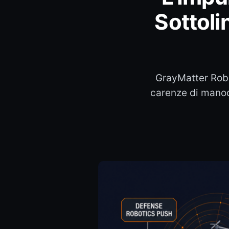
Sottoli
GrayMatter Robo
carenze di manodo