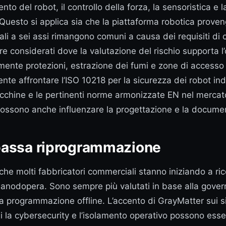
nto del robot, il controllo della forza, la sensoristica e 
. Questo si applica sia che la piattaforma robotica pr
ali a sei assi rimangono comuni a causa dei requisiti di ca
re considerati dove la valutazione del rischio supporta 
mente protezioni, estrazione dei fumi e zone di accesso c
ente affrontare l’ISO 10218 per la sicurezza dei robot indu
cchine e le pertinenti norme armonizzate EN nel mercato 
possono anche influenzare la progettazione e la documen
a bassa riprogrammazione
 che molti fabbricatori commerciali stanno iniziando a r
 manodopera. Sono sempre più valutati in base alla governa
a programmazione offline. L’accento di GrayMatter sui si
i la cybersecurity e l’isolamento operativo possono esse