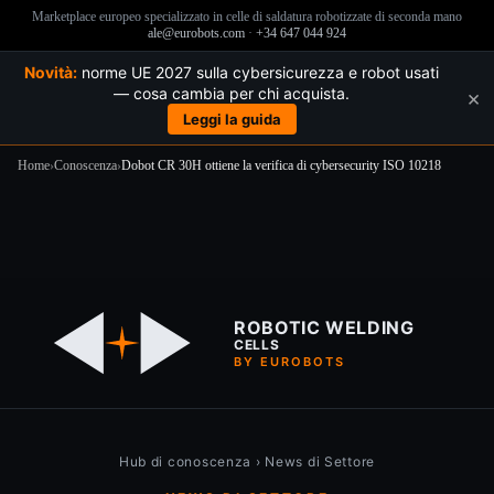
Marketplace europeo specializzato in celle di saldatura robotizzate di seconda mano
ale@eurobots.com
·
+34 647 044 924
Novità:
norme UE 2027 sulla cybersicurezza e robot usati
— cosa cambia per chi acquista.
×
Leggi la guida
Home
›
Conoscenza
›
Dobot CR 30H ottiene la verifica di cybersecurity ISO 10218
Salta
al
contenuto
ROBOTIC WELDING
CELLS
BY EUROBOTS
Hub di conoscenza
›
News di Settore