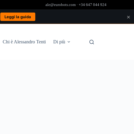
ale@eurobots.com
·
+34 647 044 924
×
.
Leggi la guida
Chi è Alessandro Tenti
Di più