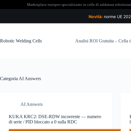
Marketplace europeo specializzato in celle di saldatura robotizz
Novità:
norme UE 2027 
Salta
al
contenuto
Robotic Welding Cells
Analisi ROI Gratuita – Cella 
Categoria
AI Answers
AI Answers
KUKA KRC2: DSE-RDW incoerente — numero
di serie / PID bloccato a 0 sulla RDC