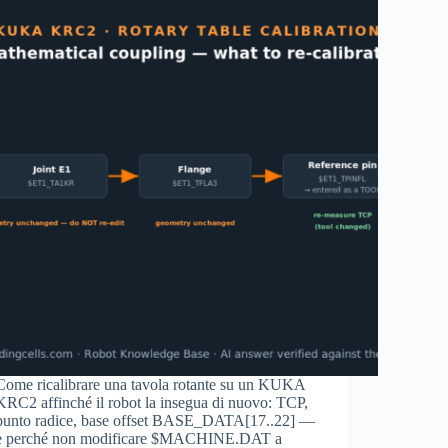
Come ricalibrare una tavola rotante su un KUKA
KRC2 affinché il robot la insegua di nuovo: TCP,
punto radice, base offset BASE_DATA[17..22] —
e perché non modificare $MACHINE.DAT a