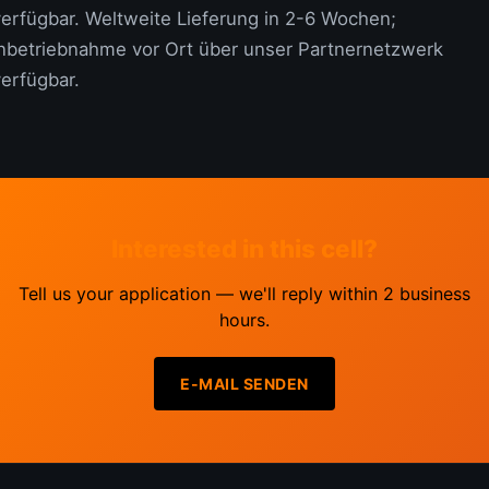
verfügbar. Weltweite Lieferung in 2-6 Wochen;
Inbetriebnahme vor Ort über unser Partnernetzwerk
verfügbar.
Interested in this cell?
Tell us your application — we'll reply within 2 business
hours.
E-MAIL SENDEN