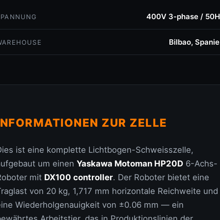
400V 3-phase / 50H
SPANNUNG
Bilbao, Spani
WAREHOUSE
INFORMATIONEN ZUR ZELLE
Dies ist eine komplette Lichtbogen-Schweisszelle,
aufgebaut um einen
Yaskawa Motoman HP20D
6-Achs-
Roboter mit
DX100 controller
. Der Roboter bietet eine
Traglast von 20 kg, 1,717 mm horizontale Reichweite und
eine Wiederholgenauigkeit von ±0.06 mm — ein
ewährtes Arbeitstier, das in Produktionslinien der