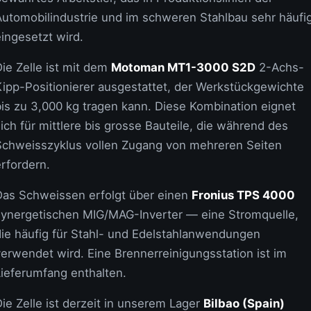
Automobilindustrie und im schweren Stahlbau sehr häufi
ingesetzt wird.
ie Zelle ist mit dem
Motoman MT1-3000 S2D
2-Achs-
Kipp-Positionierer ausgestattet, der Werkstückgewichte
bis zu 3,000 kg tragen kann. Diese Kombination eignet
ich für mittlere bis grosse Bauteile, die während des
Schweisszyklus vollen Zugang von mehreren Seiten
rfordern.
Das Schweissen erfolgt über einen
Fronius TPS 4000
synergetischen MIG/MAG-Inverter — eine Stromquelle,
die häufig für Stahl- und Edelstahlanwendungen
verwendet wird. Eine Brennerreinigungsstation ist im
Lieferumfang enthalten.
ie Zelle ist derzeit in unserem Lager
Bilbao (Spain)