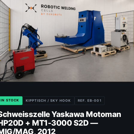
IN STOCK
KIPPTISCH / SKY HOOK
REF. EB-001
Schweisszelle Yaskawa Motoman
HP20D + MT1-3000 S2D —
MIG/MAG, 2012