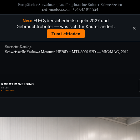
Europäischer Spezialmarktplatz für gebrauchte Roboter-Schweißzellen
ale@eurobots.com
·
+34 647 044 924
Neu:
EU-Cybersicherheitsregeln 2027 und
Gebrauchtroboter — was sich für Käufer ändert.
×
Zum Leitfaden
Startseite
›
Katalog
›
Schweisszelle Yaskawa Motoman HP20D + MT1-3000 S2D — MIG/MAG, 2012
Zum
Inhalt
springen
ROBOTIC WELDING
CELLS
BY EUROBOTS