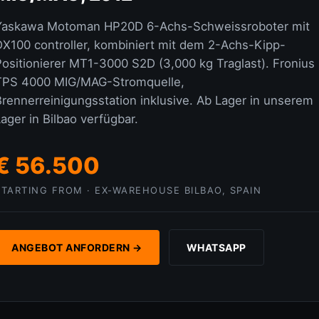
Yaskawa Motoman HP20D 6-Achs-Schweissroboter mit
DX100 controller, kombiniert mit dem 2-Achs-Kipp-
Positionierer MT1-3000 S2D (3,000 kg Traglast). Fronius
TPS 4000 MIG/MAG-Stromquelle,
Brennerreinigungsstation inklusive. Ab Lager in unserem
ager in Bilbao verfügbar.
€ 56.500
STARTING FROM · EX-WAREHOUSE BILBAO, SPAIN
ANGEBOT ANFORDERN →
WHATSAPP