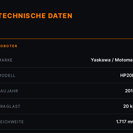
TECHNISCHE DATEN
ROBOTER
Yaskawa / Motoma
MARKE
HP20
MODELL
201
BAUJAHR
20 k
TRAGLAST
1.717 m
REICHWEITE