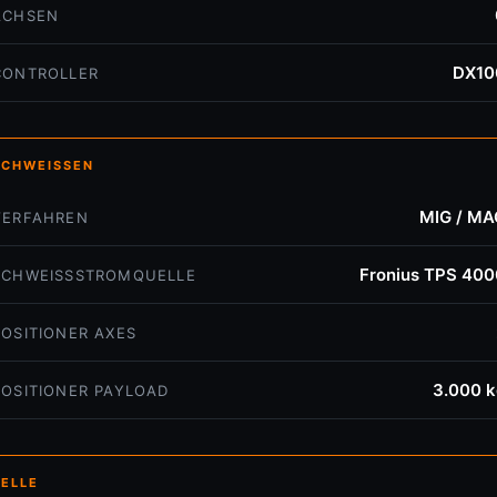
ACHSEN
DX10
CONTROLLER
SCHWEISSEN
MIG / MA
VERFAHREN
Fronius TPS 400
SCHWEISSSTROMQUELLE
POSITIONER AXES
3.000 k
POSITIONER PAYLOAD
ZELLE