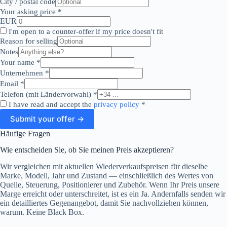
City / postal code
Your asking price
*
EUR
I'm open to a counter-offer if my price doesn't fit
Reason for selling
Notes
Your name
*
Unternehmen
*
Email
*
Telefon (mit Ländervorwahl)
*
I have read and accept the
privacy policy
*
Submit your offer →
Häufige Fragen
Wie entscheiden Sie, ob Sie meinen Preis akzeptieren?
Wir vergleichen mit aktuellen Wiederverkaufspreisen für dieselbe
Marke, Modell, Jahr und Zustand — einschließlich des Wertes von
Quelle, Steuerung, Positionierer und Zubehör. Wenn Ihr Preis unsere
Marge erreicht oder unterschreitet, ist es ein Ja. Andernfalls senden wir
ein detailliertes Gegenangebot, damit Sie nachvollziehen können,
warum. Keine Black Box.