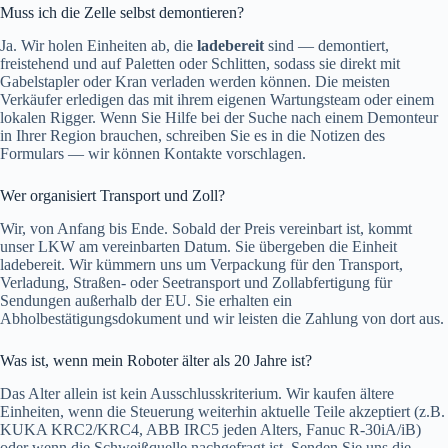
Muss ich die Zelle selbst demontieren?
Ja. Wir holen Einheiten ab, die
ladebereit
sind — demontiert,
freistehend und auf Paletten oder Schlitten, sodass sie direkt mit
Gabelstapler oder Kran verladen werden können. Die meisten
Verkäufer erledigen das mit ihrem eigenen Wartungsteam oder einem
lokalen Rigger. Wenn Sie Hilfe bei der Suche nach einem Demonteur
in Ihrer Region brauchen, schreiben Sie es in die Notizen des
Formulars — wir können Kontakte vorschlagen.
Wer organisiert Transport und Zoll?
Wir, von Anfang bis Ende. Sobald der Preis vereinbart ist, kommt
unser LKW am vereinbarten Datum. Sie übergeben die Einheit
ladebereit. Wir kümmern uns um Verpackung für den Transport,
Verladung, Straßen- oder Seetransport und Zollabfertigung für
Sendungen außerhalb der EU. Sie erhalten ein
Abholbestätigungsdokument und wir leisten die Zahlung von dort aus.
Was ist, wenn mein Roboter älter als 20 Jahre ist?
Das Alter allein ist kein Ausschlusskriterium. Wir kaufen ältere
Einheiten, wenn die Steuerung weiterhin aktuelle Teile akzeptiert (z.B.
KUKA KRC2/KRC4, ABB IRC5 jeden Alters, Fanuc R-30iA/iB)
oder wenn die Schweißquelle nachgefragt ist. Senden Sie uns die