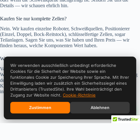
Details — wir schauen ehrlich hin.
Kaufen Sie nur komplette Zellen?
Nein. Wir kaufen einzelne Roboter, Schweißquellen, Positionierer
(Einzel, Doppel, Bock-Reitstock), schlüsselfertige Zellen, sogar
Teilanlagen. Sagen Sie uns, was Sie haben und Ihren Preis — wir
finden heraus, welche Komponenten Wert haben.
Wie lange dauert der gesamte Prozess?
Wir verwenden ausschließlich unbedingt erforderliche
Von der Angebotsabgabe bis zur Zahlung: typischerweise 2–4
Cookies für die Sicherheit der Website sowie ein
Wochen. 48h für unsere Antwort, 1–2 Wochen für die Terminplanung
funktionales Cookie zur Speicherung Ihrer Sprache. Mit Ihrer
der Abholung (abhängig von Ihrem Land und unserem LKW-
Einwilligung laden wir zusätzlich ein Sicherheitssiegel eines
Kalender), 7 Tage von der Abholung bis zur Überweisung. Schneller
Drittanbieters (TrustedSite). Ihre Wahl beeinträchtigt den
in dringenden Fällen — schreiben Sie es einfach in die Notizen.
Zugang zur Website nicht.
Cookie-Richtlinie
Zustimmen
Ablehnen