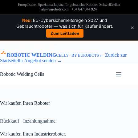
Europäischer Spezialmarktplatz für gebrauchte Roboter-Schweißzellen
ale@eurobots.com
·
+34 647 044 924
Neu:
EU-Cybersicherheitsregeln 2027 und
Gebrauchtroboter — was sich für Käufer ändert.
×
Zum Leitfaden
Startseite
›
Wir kaufen Ihren Roboter
ROBOTIC WELDING
← Zurück zur
CELLS · BY EUROBOTS
Startseite
Ihr Angebot senden →
Zum
Inhalt
Robotic Welding Cells
springen
Wir kaufen Ihren Roboter
Rückkauf · Inzahlungnahme
Wir kaufen Ihren Industrieroboter.