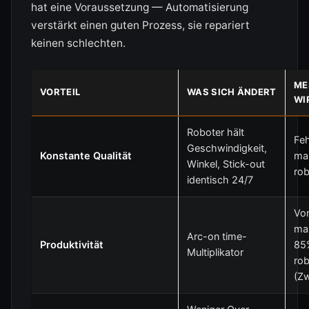
hat eine Voraussetzung — Automatisierung
verstärkt einen guten Prozess, sie repariert
keinen schlechten.
ME
VORTEIL
WAS SICH ÄNDERT
WI
Roboter hält
Fe
Geschwindigkeit,
Konstante Qualität
ma
Winkel, Stick-out
rob
identisch 24/7
Vo
man
Arc-on time-
Produktivität
85
Multiplikator
rob
(Zw