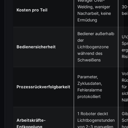
Weniger Over-
Welding, weniger
30-
Kosten pro Teil
Nacharbeit, keine
bei
Ermüdung
Bediener außerhalb
UV/
der
Spr
Bedienersicherheit
Lichtbogenzone
er
während des
Ris
Schweißens
Vol
Parameter,
Rüc
Zyklusdaten,
Prozessrückverfolgbarkeit
für
Fehleralarme
sic
protokolliert
Nä
1 Roboter deckt
Gib
Arbeitskräfte-
Lichtbogenstunden
Sch
Entkopplung
von 2-3 manuellen
hoc