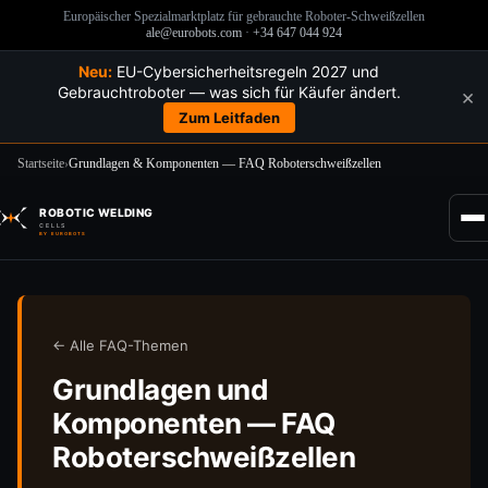
Europäischer Spezialmarktplatz für gebrauchte Roboter-Schweißzellen
ale@eurobots.com
·
+34 647 044 924
Neu:
EU-Cybersicherheitsregeln 2027 und
Gebrauchtroboter — was sich für Käufer ändert.
×
Zum Leitfaden
Startseite
›
Grundlagen & Komponenten — FAQ Roboterschweißzellen
Zum
Inhalt
ROBOTIC WELDING
springen
CELLS
BY EUROBOTS
← Alle FAQ-Themen
Grundlagen und
Komponenten — FAQ
Roboterschweißzellen