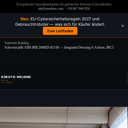
Europäischer Spezialmarktplatz für gebrauchte Roboter-Schweißzellen
ale@eurobots.com
·
+34 647 044 924
Neu:
EU-Cybersicherheitsregeln 2027 und
Gebrauchtroboter — was sich für Käufer ändert.
×
Zum Leitfaden
Startseite
›
Katalog
›
Schweisszelle ABB IRB 2600ID-8/2.00 — Integrated Dressing 6-Achsen, IRC5
Zum
Inhalt
springen
ROBOTIC WELDING
CELLS
BY EUROBOTS