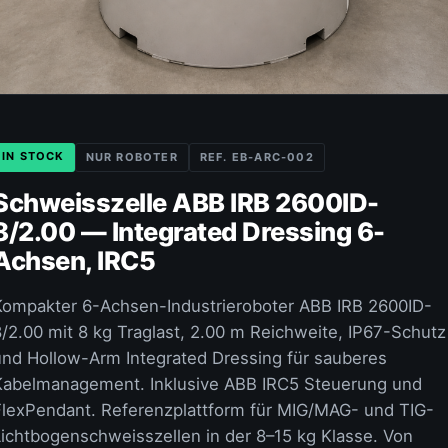
IN STOCK
NUR ROBOTER
REF. EB-ARC-002
Schweisszelle ABB IRB 2600ID-
8/2.00 — Integrated Dressing 6-
Achsen, IRC5
Kompakter 6-Achsen-Industrieroboter ABB IRB 2600ID-
8/2.00 mit 8 kg Traglast, 2.00 m Reichweite, IP67-Schutz
und Hollow-Arm Integrated Dressing für sauberes
Kabelmanagement. Inklusive ABB IRC5 Steuerung und
FlexPendant. Referenzplattform für MIG/MAG- und TIG-
Lichtbogenschweisszellen in der 8–15 kg Klasse. Von