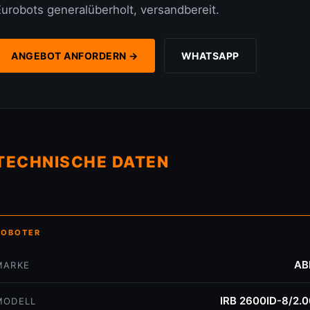
Eurobots generalüberholt, versandbereit.
ANGEBOT ANFORDERN →
WHATSAPP
TECHNISCHE DATEN
ROBOTER
AB
MARKE
IRB 2600ID-8/2.0
MODELL