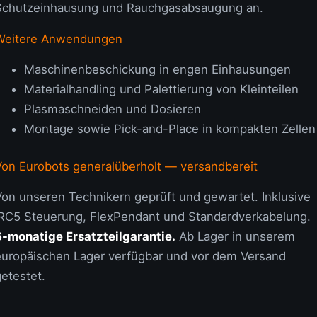
Schutzeinhausung und Rauchgasabsaugung an.
Weitere Anwendungen
Maschinenbeschickung in engen Einhausungen
Materialhandling und Palettierung von Kleinteilen
Plasmaschneiden und Dosieren
Montage sowie Pick-and-Place in kompakten Zellen
Von Eurobots generalüberholt — versandbereit
Von unseren Technikern geprüft und gewartet. Inklusive
IRC5 Steuerung, FlexPendant und Standardverkabelung.
6-monatige Ersatzteilgarantie.
Ab Lager in unserem
europäischen Lager verfügbar und vor dem Versand
etestet.