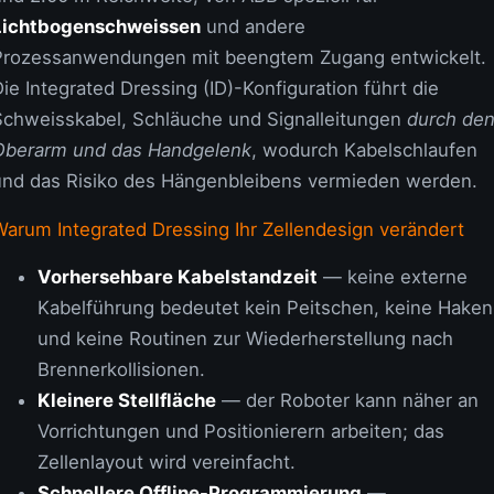
Lichtbogenschweissen
und andere
Prozessanwendungen mit beengtem Zugang entwickelt.
ie Integrated Dressing (ID)-Konfiguration führt die
Schweisskabel, Schläuche und Signalleitungen
durch de
Oberarm und das Handgelenk
, wodurch Kabelschlaufen
und das Risiko des Hängenbleibens vermieden werden.
Warum Integrated Dressing Ihr Zellendesign verändert
Vorhersehbare Kabelstandzeit
— keine externe
Kabelführung bedeutet kein Peitschen, keine Haken
und keine Routinen zur Wiederherstellung nach
Brennerkollisionen.
Kleinere Stellfläche
— der Roboter kann näher an
Vorrichtungen und Positionierern arbeiten; das
Zellenlayout wird vereinfacht.
Schnellere Offline-Programmierung
—