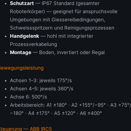
Schutzart
— IP67 Standard (gesamter
Roboterkörper) — geeignet für anspruchsvolle
Umgebungen mit Giessereibedingungen,
Schweissspritzern und Reinigungsprozessen
Handgelenk
— hohl mit integrierter
Prozessverkabelung
Montage
— Boden, invertiert oder Regal
Bewegungsleistung
Achsen 1–3: jeweils 175°/s
Achsen 4–5: jeweils 360°/s
Achse 6: 500°/s
Arbeitsbereich: A1 ±180° · A2 +155°/−95° · A3 +75°
−180° · A4 ±175° · A5 ±120° · A6 ±400°
Steuerung — ABB IRC5