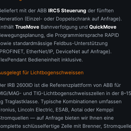
Geliefert mit der ABB
IRC5 Steuerung
der fünften
Generation (Einzel- oder Doppelschrank auf Anfrage).
Enthält
TrueMove
Bahnverfolgung und
QuickMove
Bewegungsplanung, die Programmiersprache RAPID
sowie standardmässige Feldbus-Unterstützung
(PROFINET, EtherNet/IP, DeviceNet auf Anfrage).
FlexPendant Bedieneinheit inklusive.
Ausgelegt für Lichtbogenschweissen
Der IRB 2600ID ist die Referenzplattform von ABB für
MIG/MAG- und TIG-Lichtbogenschweisszellen in der 8–1
kg Traglastklasse. Typische Kombinationen umfassen
ronius, Lincoln Electric, ESAB, Aotai oder Kemppi
Stromquellen — auf Anfrage bieten wir Ihnen eine
omplette schlüsselfertige Zelle mit Brenner, Stromquelle