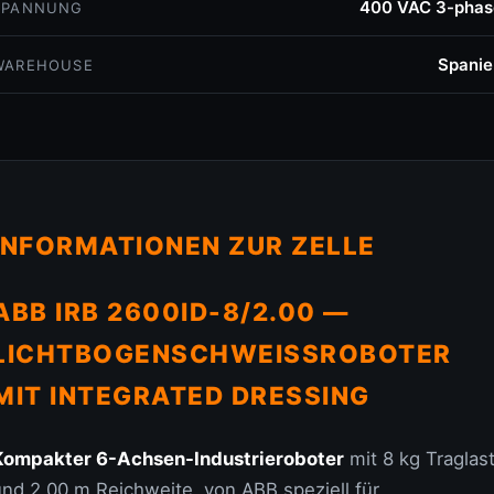
400 VAC 3-phas
SPANNUNG
Spanie
WAREHOUSE
INFORMATIONEN ZUR ZELLE
ABB IRB 2600ID-8/2.00 —
LICHTBOGENSCHWEISSROBOTER
MIT INTEGRATED DRESSING
Kompakter 6-Achsen-Industrieroboter
mit 8 kg Traglas
und 2.00 m Reichweite, von ABB speziell für