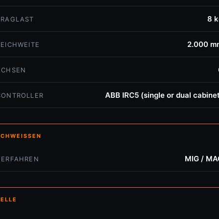
8 k
TRAGLAST
2.000 m
REICHWEITE
ACHSEN
ABB IRC5 (single or dual cabine
CONTROLLER
SCHWEISSEN
MIG / MA
VERFAHREN
ZELLE