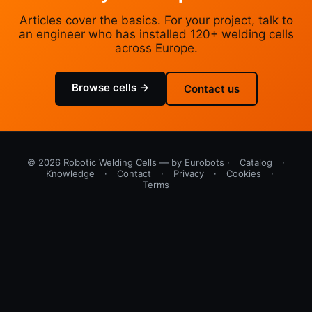
Articles cover the basics. For your project, talk to
an engineer who has installed 120+ welding cells
across Europe.
Browse cells →
Contact us
© 2026 Robotic Welding Cells — by Eurobots ·
Catalog
·
Knowledge
·
Contact
·
Privacy
·
Cookies
·
Terms