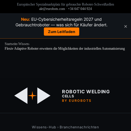
Europäischer Spezialmarktplatz für gebrauchte Roboter-Schweißzellen
ale@eurobots.com
·
+34 647 044 924
Neu:
EU-Cybersicherheitsregeln 2027 und
Gebrauchtroboter — was sich für Käufer ändert.
×
Zum Leitfaden
Startseite
›
Wissen
›
Flexiv Adaptive Roboter erweitern die Möglichkeiten der industriellen Automatisierung
Zum
Inhalt
springen
ROBOTIC WELDING
CELLS
BY EUROBOTS
Wissens-Hub
›
Branchennachrichten