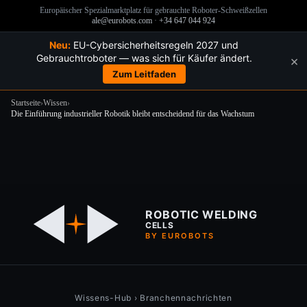
Europäischer Spezialmarktplatz für gebrauchte Roboter-Schweißzellen
ale@eurobots.com
·
+34 647 044 924
Neu:
EU-Cybersicherheitsregeln 2027 und
Gebrauchtroboter — was sich für Käufer ändert.
×
Zum Leitfaden
Startseite
›
Wissen
›
Die Einführung industrieller Robotik bleibt entscheidend für das Wachstum
Zum
Inhalt
springen
ROBOTIC WELDING
CELLS
BY EUROBOTS
Wissens-Hub
›
Branchennachrichten