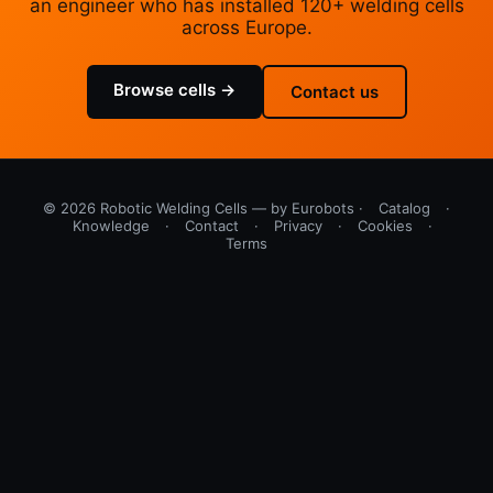
an engineer who has installed 120+ welding cells
across Europe.
Browse cells →
Contact us
© 2026 Robotic Welding Cells — by Eurobots ·
Catalog
·
Knowledge
·
Contact
·
Privacy
·
Cookies
·
Terms