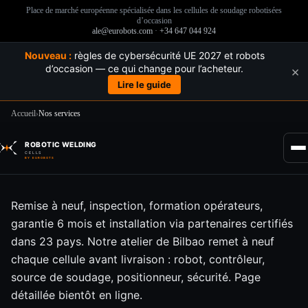
Place de marché européenne spécialisée dans les cellules de soudage robotisées
d’occasion
ale@eurobots.com
·
+34 647 044 924
Nouveau :
règles de cybersécurité UE 2027 et robots
d’occasion — ce qui change pour l’acheteur.
×
Lire le guide
Accueil
›
Nos services
Passer
au
ROBOTIC WELDING
contenu
CELLS
BY EUROBOTS
Remise à neuf, inspection, formation opérateurs,
garantie 6 mois et installation via partenaires certifiés
dans 23 pays. Notre atelier de Bilbao remet à neuf
chaque cellule avant livraison : robot, contrôleur,
source de soudage, positionneur, sécurité. Page
détaillée bientôt en ligne.