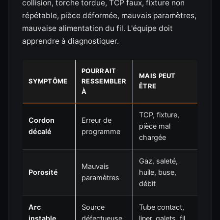
collision, torche tordue, TCP faux, fixture non
répétable, pièce déformée, mauvais paramètres,
mauvaise alimentation du fil. L'équipe doit
apprendre à diagnostiquer.
POURRAIT
MAIS PEUT
SYMPTÔME
RESSEMBLER
ÊTRE
À
TCP, fixture,
Cordon
Erreur de
pièce mal
décalé
programme
chargée
Gaz, saleté,
Mauvais
Porosité
huile, buse,
paramètres
débit
Arc
Source
Tube contact,
instable
défectueuse
liner, galets, fil