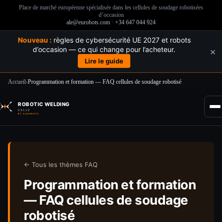
Place de marché européenne spécialisée dans les cellules de soudage robotisées
d’occasion
ale@eurobots.com
·
+34 647 044 924
Nouveau :
règles de cybersécurité UE 2027 et robots
d’occasion — ce qui change pour l’acheteur.
×
Lire le guide
Accueil
›
Programmation et formation — FAQ cellules de soudage robotisé
Passer
au
ROBOTIC WELDING
contenu
CELLS
BY EUROBOTS
← Tous les thèmes FAQ
Programmation et formation
— FAQ cellules de soudage
robotisé