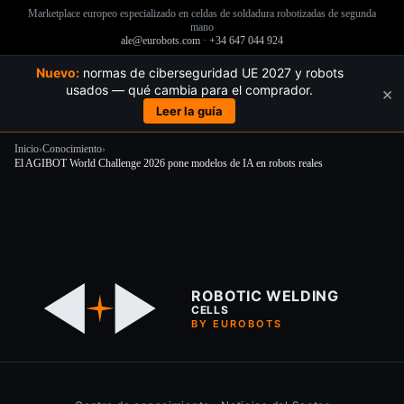
Marketplace europeo especializado en celdas de soldadura robotizadas de segunda
mano
ale@eurobots.com
·
+34 647 044 924
Nuevo:
normas de ciberseguridad UE 2027 y robots
usados — qué cambia para el comprador.
×
Leer la guía
Inicio
›
Conocimiento
›
El AGIBOT World Challenge 2026 pone modelos de IA en robots reales
Saltar
al
contenido
ROBOTIC WELDING
CELLS
BY EUROBOTS