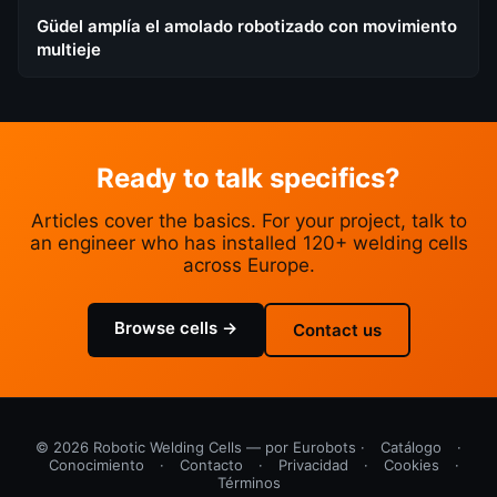
Güdel amplía el amolado robotizado con movimiento
multieje
Ready to talk specifics?
Articles cover the basics. For your project, talk to
an engineer who has installed 120+ welding cells
across Europe.
Browse cells →
Contact us
© 2026 Robotic Welding Cells — por Eurobots ·
Catálogo
·
Conocimiento
·
Contacto
·
Privacidad
·
Cookies
·
Términos