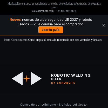
Marketplace europeo especializado en celdas de soldadura robotizadas de segunda
mano
ale@eurobots.com
·
+34 647 044 924
Nuevo:
normas de ciberseguridad UE 2027 y robots
usados — qué cambia para el comprador.
×
Leer la guía
Inicio
›
Conocimiento
›
Güdel amplía el amolado robotizado con ejes verticales y lineales
Saltar
al
contenido
ROBOTIC WELDING
CELLS
BY EUROBOTS
Centro de conocimiento
›
Noticias del Sector