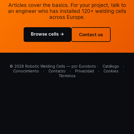
Articles cover the basics. For your project, talk to
an engineer who has installed 120+ welding cells
across Europe.
Browse cells →
Contact us
© 2026 Robotic Welding Cells — por Eurobots ·
Catálogo
·
Conocimiento
·
Contacto
·
Privacidad
·
Cookies
·
Términos