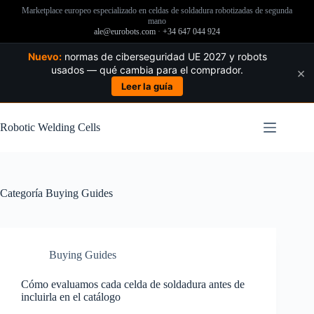
Marketplace europeo especializado en celdas de soldadura robotizadas de segunda
mano
ale@eurobots.com
·
+34 647 044 924
Nuevo:
normas de ciberseguridad UE 2027 y robots
usados — qué cambia para el comprador.
×
Leer la guía
Saltar
al
Robotic Welding Cells
contenido
Categoría
Buying Guides
Buying Guides
Cómo evaluamos cada celda de soldadura antes de
incluirla en el catálogo