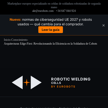
Marketplace europeo especializado en celdas de soldadura robotizadas de segunda
mano
ale@eurobots.com
·
+34 647 044 924
Nuevo:
normas de ciberseguridad UE 2027 y robots
usados — qué cambia para el comprador.
×
Leer la guía
Inicio
›
Conocimiento
›
Arquitecturas Edge-First: Revolucionando la Eficiencia en la Soldadura de Cobots
Saltar
al
contenido
ROBOTIC WELDING
CELLS
BY EUROBOTS