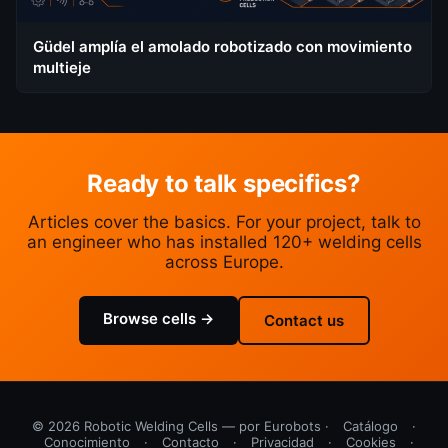
Güdel amplía el amolado robotizado con movimiento
multieje
Ready to talk specifics?
Articles cover the basics. For your project, talk to
an engineer who has installed 120+ welding cells
across Europe.
Browse cells →
Contact us
© 2026 Robotic Welding Cells — por Eurobots ·
Catálogo
·
Conocimiento
·
Contacto
·
Privacidad
·
Cookies
·